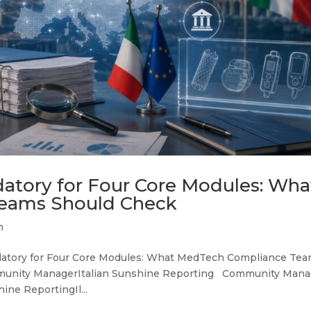
ory for Four Core Modules: Wha
eams Should Check
n
datory for Four Core Modules: What MedTech Compliance Te
munity ManagerItalian Sunshine Reporting Community Mana
ine ReportingIl...