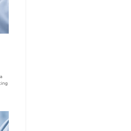
ca
ting