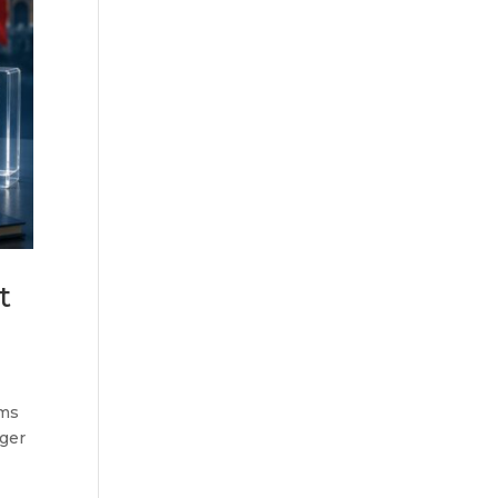
t
ams
ger