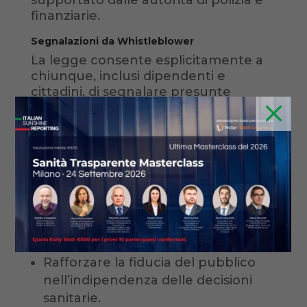
supportato dalle autorità di polizia e
finanziarie.
Segnalazioni da Whistleblower
La legge consente esplicitamente a
chiunque, inclusi dipendenti e
cittadini, di segnalare presunte
M
violazioni al Ministero della Salute. Le
modalità operative verranno definite
da regolamenti attuativi.
Implicazioni Più Ampie
Attraverso l’applicazione di obblighi di
trasparenza, la Sunshine Act Italiana
si propone di:
Rafforzare la fiducia del pubblico
nell’indipendenza delle decisioni
sanitarie.