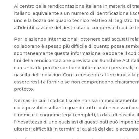
Al centro della rendicontazione italiana in materia di trasp
italiano, equivalente a un numero di identificazione fisc
uno e la bozza del quadro tecnico relativo al Registro T
all’identificazione del destinatario, compreso il codice fis
Per le aziende internazionali, ottenere dati accurati relat
collaborano è spesso più difficile di quanto possa sem
spontaneamente questa informazione. Sebbene il codice f
fini della rendicontazione prevista dal Sunshine Act itali
comunicarlo perché contiene informazioni personali, incl
nascita dell’individuo. Con la crescente attenzione alla
essere restii a fornirlo se non comprendono chiaramen
protetto.
Nei casi in cui il codice fiscale non sia immediatamente
ciò è possibile soltanto quando tutti i dati necessari pe
il nome e il cognome legali completi, la data di nascita, 
l’inesattezza di uno qualsiasi di questi dati può impedir
ulteriori difficoltà in termini di qualità dei dati e accura