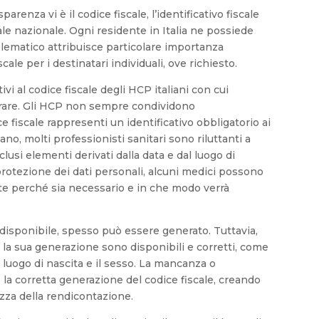
arenza vi è il codice fiscale, l’identificativo fiscale
ale nazionale. Ogni residente in Italia ne possiede
elematico attribuisce particolare importanza
cale per i destinatari individuali, ove richiesto.
ivi al codice fiscale degli HCP italiani con cui
brare. Gli HCP non sempre condividono
iscale rappresenti un identificativo obbligatorio ai
ano, molti professionisti sanitari sono riluttanti a
usi elementi derivati dalla data e dal luogo di
 protezione dei dati personali, alcuni medici possono
te perché sia necessario e in che modo verrà
 disponibile, spesso può essere generato. Tuttavia,
r la sua generazione sono disponibili e corretti, come
il luogo di nascita e il sesso. La mancanza o
e la corretta generazione del codice fiscale, creando
tezza della rendicontazione.