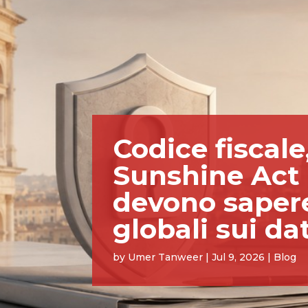
Codice fiscal
Sunshine Act 
devono sapere
globali sui dat
by
Umer Tanweer
|
Jul 9, 2026
|
Blog