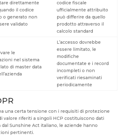
tare direttamente
codice fiscale
uando il codice
ufficialmente attribuito
to o generato non
può differire da quello
sere validato
prodotto attraverso il
calcolo standard
L’accesso dovrebbe
essere limitato, le
vare le
modifiche
azioni nel sistema
documentate e i record
lato di master data
incompleti o non
ll’azienda
verificati riesaminati
periodicamente
GDPR
ea una certa tensione con i requisiti di protezione
di valore riferiti a singoli HCP costituiscono dati
 dal Sunshine Act italiano, le aziende hanno
ioni pertinenti.