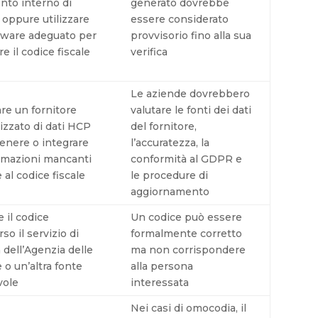
nto interno di
generato dovrebbe
 oppure utilizzare
essere considerato
tware adeguato per
provvisorio fino alla sua
e il codice fiscale
verifica
Le aziende dovrebbero
are un fornitore
valutare le fonti dei dati
izzato di dati HCP
del fornitore,
enere o integrare
l’accuratezza, la
ormazioni mancanti
conformità al GDPR e
e al codice fiscale
le procedure di
aggiornamento
e il codice
Un codice può essere
rso il servizio di
formalmente corretto
a dell’Agenzia delle
ma non corrispondere
 o un’altra fonte
alla persona
vole
interessata
Nei casi di omocodia, il