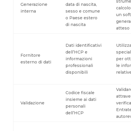
strume
Generazione
data di nascita,
calcolo
interna
sesso e comune
un sof
o Paese estero
generar
di nascita
atteso
Dati identificativi
Utilizz
dell’HCP e
special
Fornitore
informazioni
per ott
esterno di dati
professionali
le inf
disponibili
relativ
Validar
Codice fiscale
attrave
insieme ai dati
Validazione
verific
personali
Entrate
dell’HCP
autore