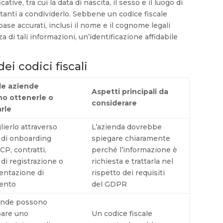
tive, tra cui la data di nascita, il sesso e il luogo di
ttanti a condividerlo. Sebbene un codice fiscale
ase accurati, inclusi il nome e il cognome legali
za di tali informazioni, un’identificazione affidabile
ei codici fiscali
le aziende
Aspetti principali da
o ottenerle o
considerare
rle
ierlo attraverso
L’azienda dovrebbe
 di onboarding
spiegare chiaramente
CP, contratti,
perché l’informazione è
di registrazione o
richiesta e trattarla nel
ntazione di
rispetto dei requisiti
ento
del GDPR
ende possono
pare uno
Un codice fiscale