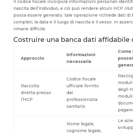
Il codice fiscale incorpora informazioni personali identifica
nascita dell’individuo, e ciò può rendere alcuni HCP rilu
possa essere generato, tale operazione richiede dati di b
completi, la data e il luogo di nascita e il sesso. In assen
rimane difficile.
Costruire una banca dati affidabile d
Come 
Informazioni
Approccio
posson
necessarie
genera
Raccogl
Codice fiscale
moduli
Raccolta
ufficiale fornito
degli H
diretta presso
dal
moduli 
l’HCP
professionista
docume
sanitario
pagam
Le azi
Nome legale,
svilup
cognome legale,