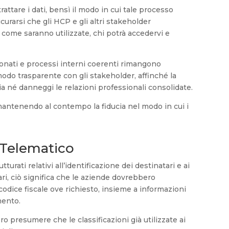
trattare i dati, bensì il modo in cui tale processo
rarsi che gli HCP e gli altri stakeholder
ome saranno utilizzate, chi potrà accedervi e
ionati e processi interni coerenti rimangono
do trasparente con gli stakeholder, affinché la
 né danneggi le relazioni professionali consolidate.
mantenendo al contempo la fiducia nel modo in cui i
o Telematico
turati relativi all’identificazione dei destinatari e ai
ari, ciò significa che le aziende dovrebbero
il codice fiscale ove richiesto, insieme a informazioni
imento.
 presumere che le classificazioni già utilizzate ai