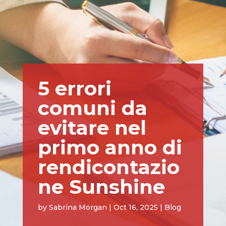
5 errori
comuni da
evitare nel
primo anno di
rendicontazio
ne Sunshine
by
Sabrina Morgan
|
Oct 16, 2025
|
Blog