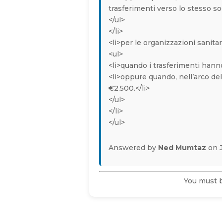
trasferimenti verso lo stesso s
</ul>
</li>
<li>per le organizzazioni sanita
<ul>
<li>quando i trasferimenti hanno
<li>oppure quando, nell’arco de
€2.500.</li>
</ul>
</li>
</ul>
Answered by
Ned Mumtaz
on J
You must