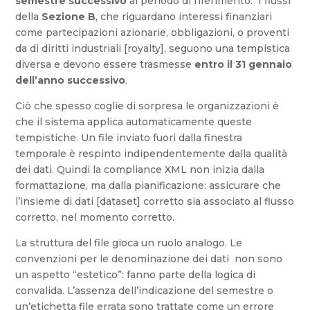
semestre successivo
al periodo di riferimento. I flussi
della
Sezione B
, che riguardano interessi finanziari
come partecipazioni azionarie, obbligazioni, o proventi
da di diritti industriali [royalty], seguono una tempistica
diversa e devono essere trasmesse
entro il 31 gennaio
dell’anno successivo
.
Ciò che spesso coglie di sorpresa le organizzazioni è
che il sistema applica automaticamente queste
tempistiche. Un file inviato fuori dalla finestra
temporale è respinto indipendentemente dalla qualità
dei dati. Quindi la compliance XML non inizia dalla
formattazione, ma dalla pianificazione: assicurare che
l’insieme di dati [dataset] corretto sia associato al flusso
corretto, nel momento corretto.
La struttura del file gioca un ruolo analogo. Le
convenzioni per le denominazione dei dati non sono
un aspetto “estetico”: fanno parte della logica di
convalida. L’assenza dell’indicazione del semestre o
un’etichetta file errata sono trattate come un errore